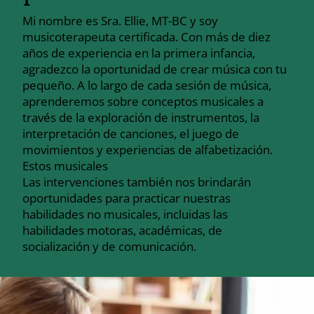
Mi nombre es Sra. Ellie, MT-BC y soy
musicoterapeuta certificada. Con más de diez
años de experiencia en la primera infancia,
agradezco la oportunidad de crear música con tu
pequeño. A lo largo de cada sesión de música,
aprenderemos sobre conceptos musicales a
través de la exploración de instrumentos, la
interpretación de canciones, el juego de
movimientos y experiencias de alfabetización.
Estos musicales
Las intervenciones también nos brindarán
oportunidades para practicar nuestras
habilidades no musicales, incluidas las
habilidades motoras, académicas, de
socialización y de comunicación.