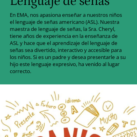
Lenguaje de señas
En EMA, nos apasiona enseñar a nuestros niños
el lenguaje de señas americano (ASL). Nuestra
maestra de lenguaje de señas, la Sra. Cheryl,
tiene años de experiencia en la enseñanza de
ASL y hace que el aprendizaje del lenguaje de
señas sea divertido, interactivo y accesible para
los niños. Si es un padre y desea presentarle a su
hijo este lenguaje expresivo, ha venido al lugar
correcto.